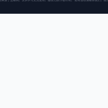
均来源于互联网，仅供学习交流使用，版权归原作者所有。 如有侵权请联系我们，我们