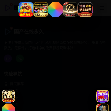
国产在线永久
国产在线永久
专注于提供最新国产热门电影电视剧免费在线观看服务， 高清流畅
播放，无插件，打造纯净的免费影视观看体验！
快速导航
首页推荐
精选剧情
热门动作
浪漫爱情