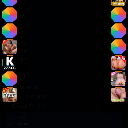
轻松喜剧
服务支持
客服中心
帮助中心
使用指南
版权声明
关于我们
联系我们
400-888-8888
support@TTsp008
在线客服 7×24小时
商务合作✈️
TTsp008