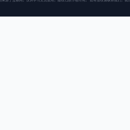
均来源于互联网，仅供学习交流使用，版权归原作者所有。 如有侵权请联系我们，我们