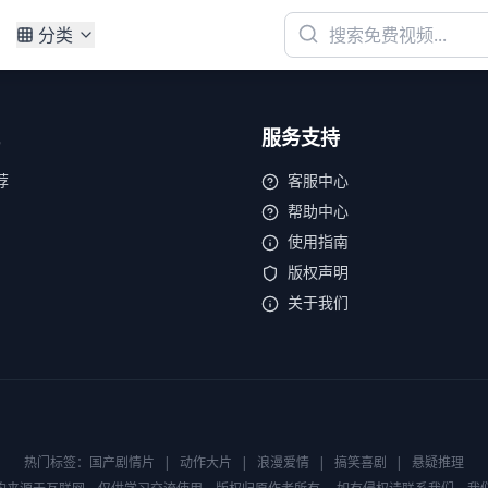
分类
服务支持
荐
客服中心
帮助中心
使用指南
版权声明
关于我们
热门标签：
国产剧情片
|
动作大片
|
浪漫爱情
|
搞笑喜剧
|
悬疑推理