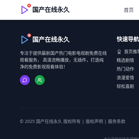
国产在线永久
首页
国产在线永久
快速导航
首页推
专注于提供最新国产热门电影电视剧免费在线
观看服务， 高清流畅播放，无插件，打造纯
精选剧情
净的免费影视观看体验！
热门动作
浪漫爱情
轻松喜剧
© 2025 国产在线永久 版权所有 |
版权声明
|
服务条款