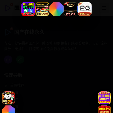
国产在线永久
国产在线永久
专注于提供最新国产热门电影电视剧免费在线观看服务， 高清流畅
播放，无插件，打造纯净的免费影视观看体验！
快速导航
首页推荐
精选剧情
热门动作
浪漫爱情