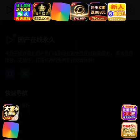
国产在线永久
国产在线永久
专注于提供最新国产热门电影电视剧免费在线观看服务， 高清流畅
播放，无插件，打造纯净的免费影视观看体验！
快速导航
首页推荐
精选剧情
热门动作
浪漫爱情