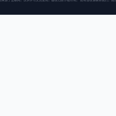
均来源于互联网，仅供学习交流使用，版权归原作者所有。 如有侵权请联系我们，我们