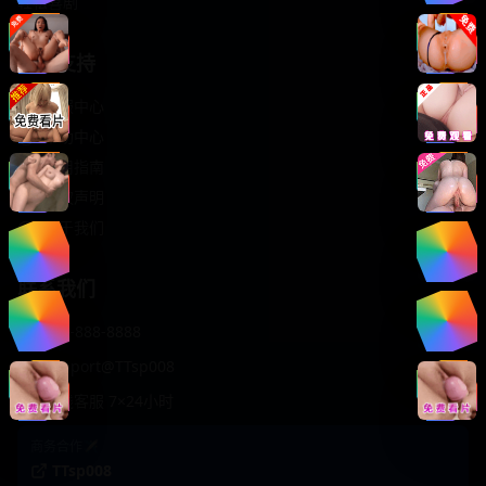
轻松喜剧
服务支持
客服中心
帮助中心
使用指南
版权声明
关于我们
联系我们
400-888-8888
support@TTsp008
在线客服 7×24小时
商务合作✈️
TTsp008