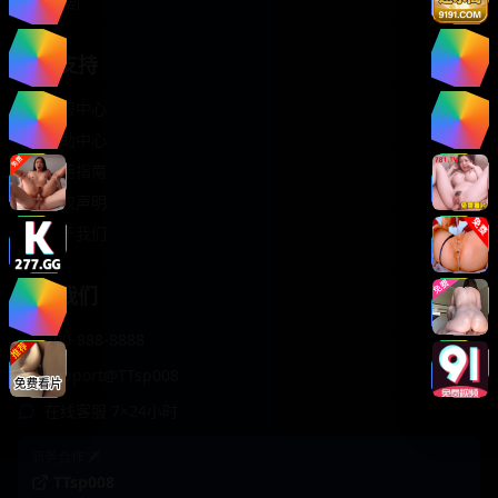
轻松喜剧
服务支持
客服中心
帮助中心
使用指南
版权声明
关于我们
联系我们
400-888-8888
support@TTsp008
在线客服 7×24小时
商务合作✈️
TTsp008