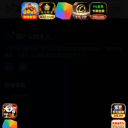
国产在线永久
国产在线永久
专注于提供最新国产热门电影电视剧免费在线观看服务， 高清流畅
播放，无插件，打造纯净的免费影视观看体验！
快速导航
首页推荐
精选剧情
热门动作
浪漫爱情